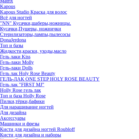
Matrix
Kapous
Kapous Studio Краска для волос
Всё для ногтей
"NN" Кусачки,шаберы,ножницы.
Кусачки,Пушеры, ножнички
Стерилизаторы,лампы,пылесосы
DonaJerdona
Топ и базы
Жидкости,краски, уходы,масло
Гель лаки Kiss
Гель-лаки Molly
Гель-лаки Dolls
Гель лак Holy Rose Beauty
ГЕЛЬ-ЛАК ONE STEP HOLY ROSE BEAUTY
Гель лак "FIRST MJ"
Нolly Rose гель лак
Топ и база Нolly Rose
Пилки,тёрки,бафики
Для наращивание ногтей
Для дизайна
Аксессуары
Машинки и фрезы
Кисти для дизайна ногтей Roubloff
Кисти для дизайна и наборы