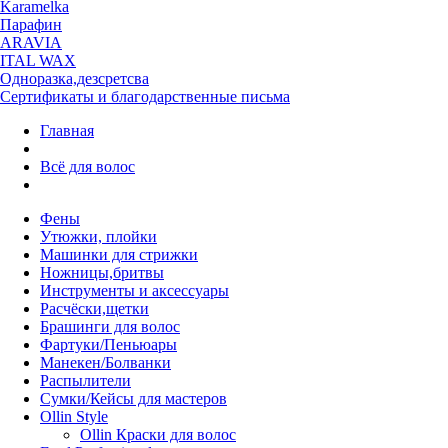
Karamelka
Парафин
ARAVIA
ITAL WAX
Одноразка,дезсретсва
Сертификаты и благодарственные письма
Главная
Всё для волос
Фены
Утюжки, плойки
Машинки для стрижки
Ножницы,бритвы
Инструменты и аксессуары
Расчёски,щетки
Брашинги для волос
Фартуки/Пеньюары
Манекен/Болванки
Распылители
Сумки/Кейсы для мастеров
Ollin Style
Ollin Краски для волос