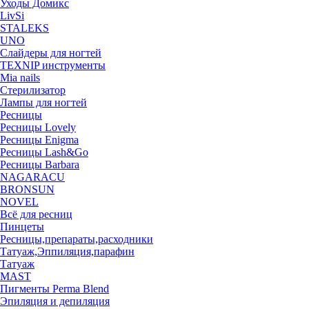
Уходы Домикс
LivSi
STALEKS
UNO
Слайдеры для ногтей
TEXNIP инструменты
Mia nails
Стерилизатор
Лампы для ногтей
Ресницы
Ресницы Lovely
Ресницы Enigma
Ресницы Lash&Go
Ресницы Barbara
NAGARACU
BRONSUN
NOVEL
Всё для ресниц
Пинцеты
Ресницы,препараты,расходники
Татуаж,Эппиляция,парафин
Татуаж
MAST
Пигменты Perma Blend
Эпиляция и депиляция