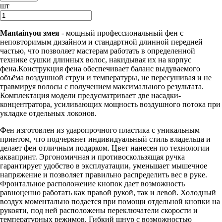
шт
Mantainyou
змея
- мощный профессиональный фен с
неповторимым дизайном и стандартной длинной передней
частью, что позволяет мастерам работать в определенной
технике сушки длинных волос, накидывая их на корпус
фена.Конструкция фена обеспечивает баланс выдуваемого
объёма воздушной струи и температуры, не пересушивая и не
травмируя волосы с получением максимального результата.
Комплектация модели предусматривает две насадки-
концентратора, усиливающих мощность воздушного потока при
укладке отдельных локонов.
Фен изготовлен из ударопрочного пластика с уникальным
принтом, что подчеркнет индивидуальный стиль владельца и
делает фен отличным подарком. Цвет нанесен по технологии
аквапринт. Эргономичная и противоскользящая ручка
гарантирует удобство в эксплуатации, уменьшает мышечное
напряжение и позволяет правильно распределить вес в руке.
Фронтальное расположение кнопок дает возможность
равноценно работать как правой рукой, так и левой. Холодный
воздух моментально подается при помощи отдельной кнопки на
рукояти, под ней расположены переключатели скорости и
температурных режимов. Гибкий шнур с возможностью