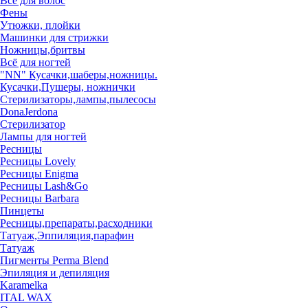
Всё для волос
Фены
Утюжки, плойки
Машинки для стрижки
Ножницы,бритвы
Всё для ногтей
"NN" Кусачки,шаберы,ножницы.
Кусачки,Пушеры, ножнички
Стерилизаторы,лампы,пылесосы
DonaJerdona
Стерилизатор
Лампы для ногтей
Ресницы
Ресницы Lovely
Ресницы Enigma
Ресницы Lash&Go
Ресницы Barbara
Пинцеты
Ресницы,препараты,расходники
Татуаж,Эппиляция,парафин
Татуаж
Пигменты Perma Blend
Эпиляция и депиляция
Karamelka
ITAL WAX