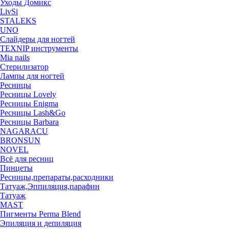
Уходы Домикс
LivSi
STALEKS
UNO
Слайдеры для ногтей
TEXNIP инструменты
Mia nails
Стерилизатор
Лампы для ногтей
Ресницы
Ресницы Lovely
Ресницы Enigma
Ресницы Lash&Go
Ресницы Barbara
NAGARACU
BRONSUN
NOVEL
Всё для ресниц
Пинцеты
Ресницы,препараты,расходники
Татуаж,Эппиляция,парафин
Татуаж
MAST
Пигменты Perma Blend
Эпиляция и депиляция