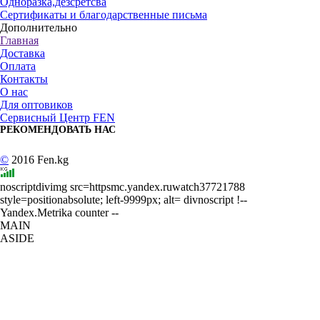
Одноразка,дезсретсва
Сертификаты и благодарственные письма
Дополнительно
Главная
Доставка
Оплата
Контакты
О нас
Для оптовиков
Сервисный Центр FEN
РЕКОМЕНДОВАТЬ НАС
©
2016 Fen.kg
noscriptdivimg src=httpsmc.yandex.ruwatch37721788
style=positionabsolute; left-9999px; alt= divnoscript !--
Yandex.Metrika counter --
MAIN
ASIDE