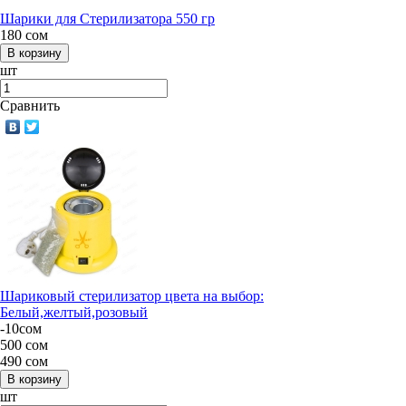
Шарики для Стерилизатора 550 гр
180
сом
шт
Сравнить
Шариковый стерилизатор цвета на выбор:
Белый,желтый,розовый
-
10
сом
500
сом
490
сом
шт