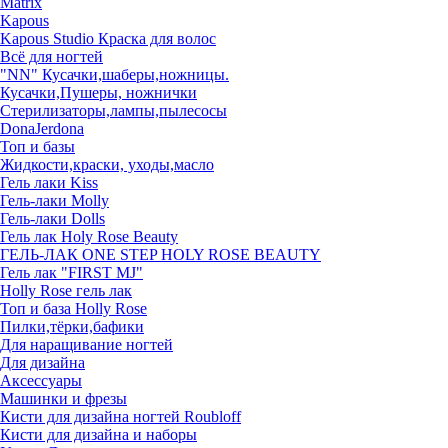
Matrix
Kapous
Kapous Studio Краска для волос
Всё для ногтей
"NN" Кусачки,шаберы,ножницы.
Кусачки,Пушеры, ножнички
Стерилизаторы,лампы,пылесосы
DonaJerdona
Топ и базы
Жидкости,краски, уходы,масло
Гель лаки Kiss
Гель-лаки Molly
Гель-лаки Dolls
Гель лак Holy Rose Beauty
ГЕЛЬ-ЛАК ONE STEP HOLY ROSE BEAUTY
Гель лак "FIRST MJ"
Нolly Rose гель лак
Топ и база Нolly Rose
Пилки,тёрки,бафики
Для наращивание ногтей
Для дизайна
Аксессуары
Машинки и фрезы
Кисти для дизайна ногтей Roubloff
Кисти для дизайна и наборы