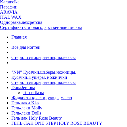
Karamelka
Парафин
ARAVIA
ITAL WAX
Одноразка,дезсретсва
Сертификаты и благодарственные письма
Главная
Всё для ногтей
Стерилизаторы,лампы,пылесосы
"NN" Кусачки,шаберы,ножницы.
Кусачки,Пушеры, ножнички
Стерилизаторы,лампы,пылесосы
DonaJerdona
Топ и базы
Жидкости,краски, уходы,масло
Гель лаки Kiss
Гель-лаки Molly
Гель-лаки Dolls
Гель лак Holy Rose Beauty
ГЕЛЬ-ЛАК ONE STEP HOLY ROSE BEAUTY