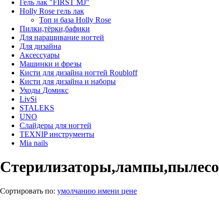
Гель лак "FIRST MJ"
Нolly Rose гель лак
Топ и база Нolly Rose
Пилки,тёрки,бафики
Для наращивание ногтей
Для дизайна
Аксессуары
Машинки и фрезы
Кисти для дизайна ногтей Roubloff
Кисти для дизайна и наборы
Уходы Домикс
LivSi
STALEKS
UNO
Слайдеры для ногтей
TEXNIP инструменты
Mia nails
Стерилизаторы,лампы,пылес
Сортировать по:
умолчанию
имени
цене